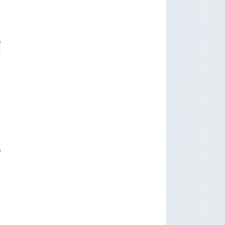
e
c
,
s