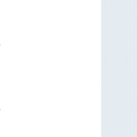
s
n
l
e