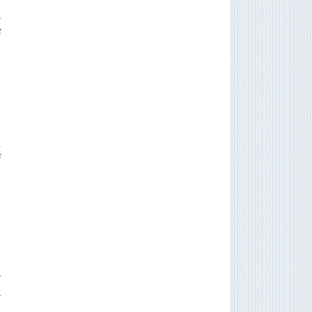
a
e
n
l
f
r
u