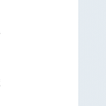
s
,
z
s