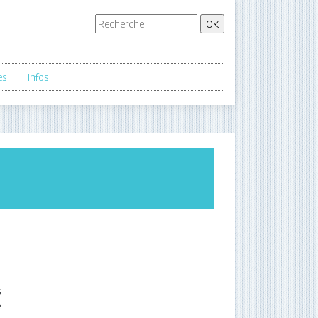
es
Infos
s
e