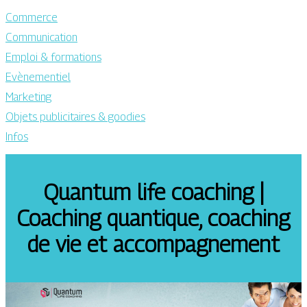
Commerce
Communication
Emploi & formations
Evènementiel
Marketing
Objets publicitaires & goodies
Infos
Quantum life coaching |
Coaching quantique, coaching
de vie et accom­pag­ne­ment