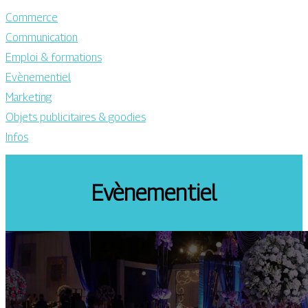
Commerce
Communication
Emploi & formations
Evènementiel
Marketing
Objets publicitaires & goodies
Infos
Evènementiel