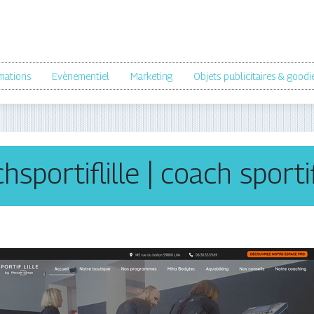
mations
Evènementiel
Marketing
Objets publicitaires & goodi
spor­tiflil­le | coach sportif