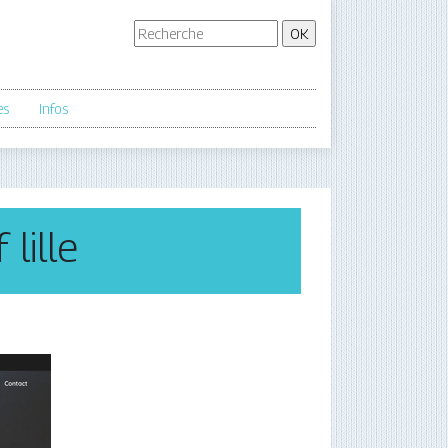
es
Infos
 lille