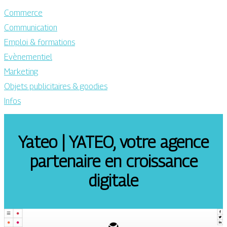
Commerce
Communication
Emploi & formations
Evènementiel
Marketing
Objets publicitaires & goodies
Infos
Yateo | YATEO, votre agence
partenaire en croissance
digitale