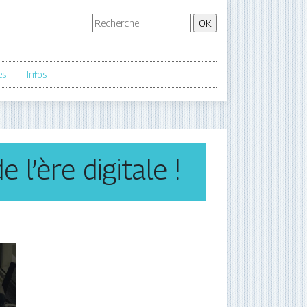
es
Infos
l’ère digitale !