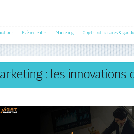
mations
Evènementiel
Marketing
Objets publicitaires & goodi
keting : les innovations de 