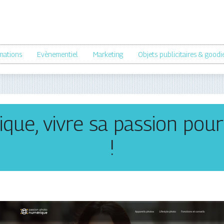
mations
Evènementiel
Marketing
Objets publicitaires & goodi
que, vivre sa passion pour
!