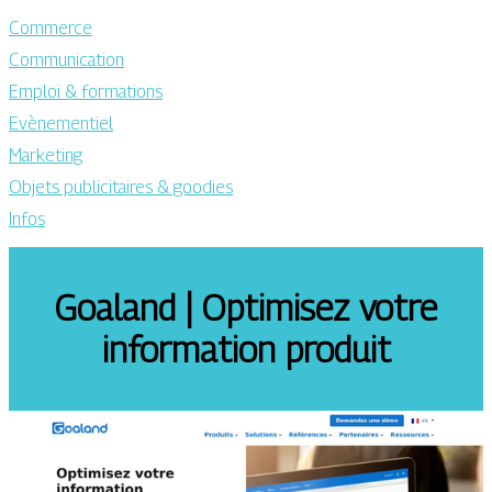
Commerce
Communication
Emploi & formations
Evènementiel
Marketing
Objets publicitaires & goodies
Infos
Goaland | Optimisez votre
information produit